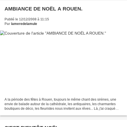
AMBIANCE DE NOËL A ROUEN.
Publié le 12/12/2008 à 11:15
Par
lameredelamule
A la période des fêtes à Rouen, toujours le même chant des sirènes, une
envie de balade autour de la cathèdrale, les antiquaires, les charmantes
boutiques de déco, les fleuristes nous invitent aux rêves... Là, j'ai craquè
pour un papillon. LE N°8 (rue...