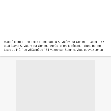
Malgré le froid, une petite promenade à St-Valéry-sur-Somme. " Objets " 65
quai Blavet St-Valery-sur-Somme. Aprés l'effort, le réconfort d'une bonne
tasse de thé. " Le vélOcipède " ST Valery-sur-Somme. Vous pouvez consulter
un précédent reportage ici...