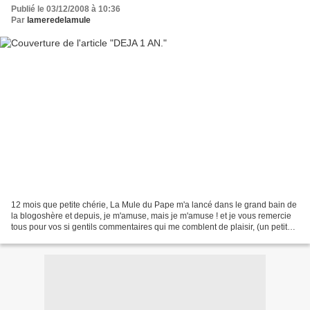
Publié le 03/12/2008 à 10:36
Par
lameredelamule
12 mois que petite chérie, La Mule du Pape m'a lancé dans le grand bain de
la blogoshère et depuis, je m'amuse, mais je m'amuse ! et je vous remercie
tous pour vos si gentils commentaires qui me comblent de plaisir, (un petit
clin d'oeil à ma première...