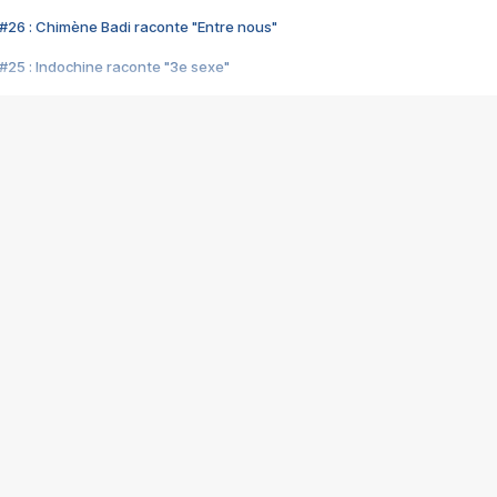
#26 : Chimène Badi raconte "Entre nous"
#25 : Indochine raconte "3e sexe"
#24 : Zaho raconte "C'est chelou"
#23 : Patrick Bruel raconte "Au café des délices"
#22 : Kyo raconte "Le chemin"
#21 : Nolwenn Leroy raconte "Cassé"
#20 : Patrick Hernandez raconte "Born to be alive"
#19 : Lorie raconte "Près de moi"
#18 : Michael Jones raconte "A nos actes manqués" (avec Jean-Jacque
#17 : Khaled raconte "Aïcha"
#16 : Corneille raconte "Parce qu'on vient de loin"
#15 : Indochine raconte "L'aventurier"