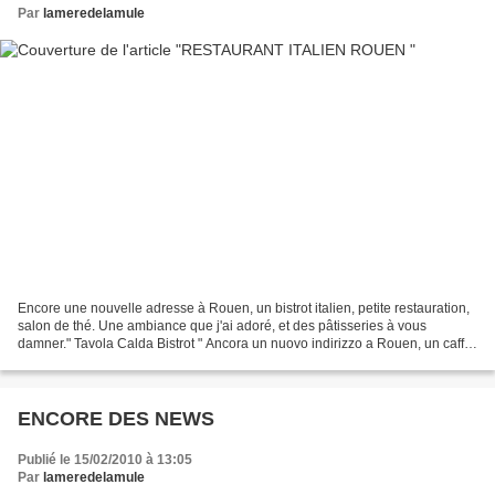
Par
lameredelamule
Encore une nouvelle adresse à Rouen, un bistrot italien, petite restauration,
salon de thé. Une ambiance que j'ai adoré, et des pâtisseries à vous
damner." Tavola Calda Bistrot " Ancora un nuovo indirizzo a Rouen, un caffè
italieno, La picolla Gastronamia,...
ENCORE DES NEWS
Publié le 15/02/2010 à 13:05
Par
lameredelamule