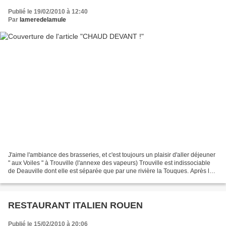
Publié le 19/02/2010 à 12:40
Par
lameredelamule
J'aime l'ambiance des brasseries, et c'est toujours un plaisir d'aller déjeuner
" aux Voiles " à Trouville (l'annexe des vapeurs) Trouville est indissociable
de Deauville dont elle est séparée que par une rivière la Touques. Après le
repas, petite balade...
RESTAURANT ITALIEN ROUEN
Publié le 15/02/2010 à 20:06