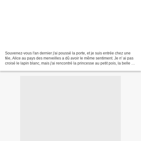
Souvenez-vous l'an dernier j'ai poussé la porte, et je suis entrée chez une
fée, Alice au pays des merveilles a dû avoir le même sentiment. Je n' ai pas
croisé le lapin blanc, mais j'ai rencontré la princesse au petit pois, la belle au
bois dormant, et...