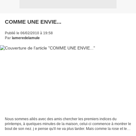
COMME UNE ENVIE...
Publié le 06/02/2010 à 19:58
Par
lameredelamule
Nous sommes allés avec des amis chercher les premiers indices du
printemps, à quelques minutes de la maison, celui-ci commence à montrer le
bout de son nez. j e pense qu'il ne va plus tarder. Mais comme la rose et le
réséda n'étaient pas au rendez-vous,...