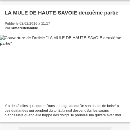
LA MULE DE HAUTE-SAVOIE deuxième partie
Publié le 02/02/2010 à 11:17
Par
lameredelamule
Y a des étoiles qui courentDans la neige autourDe son chalet de boisY a
des guirlandes qui pendent du toitEt la nuit descendSur les sapins
blancsJuste quand elle frappe des doigts Je prendrai ma guitare avec moiEt
peut-être mon chienS'il est encore làEt...