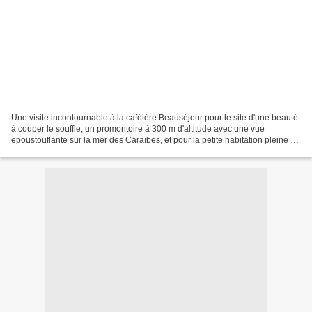
Une visite incontournable à la caféière Beauséjour pour le site d'une beauté
à couper le souffle, un promontoire à 300 m d'altitude avec une vue
epoustouflante sur la mer des Caraïbes, et pour la petite habitation pleine de
charme. Une petite balade dans...