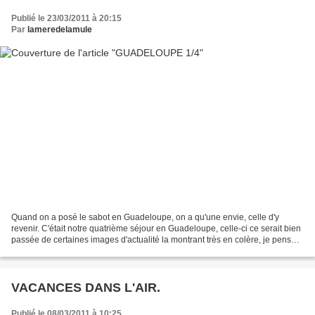
Publié le 23/03/2011 à 20:15
Par
lameredelamule
Quand on a posé le sabot en Guadeloupe, on a qu'une envie, celle d'y
revenir. C'était notre quatrième séjour en Guadeloupe, celle-ci ce serait bien
passée de certaines images d'actualité la montrant très en colère, je pense
connaitre un peu ses habitants...
VACANCES DANS L'AIR.
Publié le 08/03/2011 à 10:25