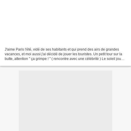
J'aime Paris l'été, vidé de ses habitants et qui prend des airs de grandes
vacances, et moi aussi j'ai décidé de jouer les touristes. Un petit tour sur la
butte, attention " ça grimpe ! " ( rencontre avec une célébrité ) Le soleil joue
avec les cafés...