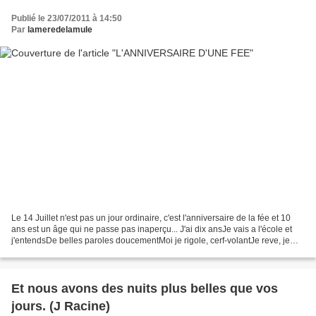
Publié le 23/07/2011 à 14:50
Par
lameredelamule
Le 14 Juillet n'est pas un jour ordinaire, c'est l'anniversaire de la fée et 10
ans est un âge qui ne passe pas inaperçu... J'ai dix ansJe vais a l'école et
j'entendsDe belles paroles doucementMoi je rigole, cerf-volantJe reve, je
vole... A Souchon 14...
Et nous avons des nuits plus belles que vos
jours. (J Racine)