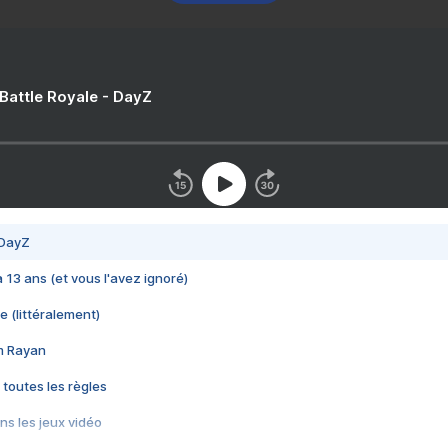
 Battle Royale - DayZ
 DayZ
 a 13 ans (et vous l'avez ignoré)
e (littéralement)
im Rayan
 toutes les règles
s les jeux vidéo