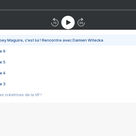
bey Maguire, c'est lui ! Rencontre avec Damien Witecka
e 6
e 5
e 4
e 3
s créatrices de la VF !
e 2
e 1
e Mektoub My Love arrive enfin ! Rencontre avec Shaïn Boumedine et Sal